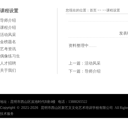
课程设置
您现在的位置：
首页
>> >>课程设置
导师介绍
课程介绍
发表
活动风采
金榜题名
资料整理中……
艺考资讯
偶像练习生
人才招聘
上一篇：
活动风采
关于我们
下一篇：
导师介绍
地址：昆明市西山区滇池时代B座4楼 电话：13888265522
Copyright © 2021-
2026
昆明市西山区新艺文文化艺术培训学校有限公司 All Rights Re
技术服务